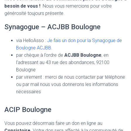
besoin de vous !
Nous vous remercions pour votre
ok
p
générosité toujours présente.
p
Synagogue – ACJBB Boulogne
via HelloAsso :
Je fais un don pour la Synagogue de
Boulogne ACJBB
.
par chèque à l’ordre de
ACJBB Boulogne
, en
l’adressant au 43 rue des abondances, 92100
Boulogne
par virement : merci de nous contacter par téléphone
ou par mail nous vous donnerons les informations
nécessaires
ACIP Boulogne
Vous pouvez désormais faire un don en ligne au
Consistoire
. Votre don sera affecté à la communauté de