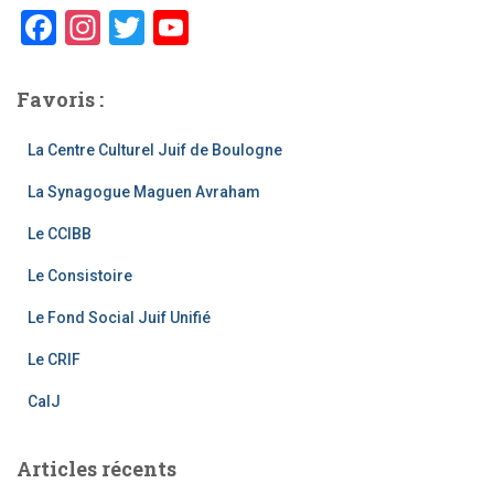
F
In
T
Y
a
st
wi
o
c
a
tt
u
Favoris :
e
gr
er
T
La Centre Culturel Juif de Boulogne
b
a
u
La Synagogue Maguen Avraham
o
m
b
o
e
Le CCIBB
k
C
Le Consistoire
h
Le Fond Social Juif Unifié
a
Le CRIF
n
CalJ
n
el
Articles récents