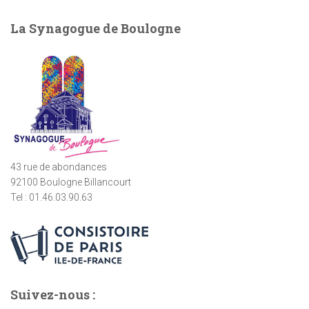
h
e
La Synagogue de Boulogne
r
c
h
e
r
:
43 rue de abondances
92100 Boulogne Billancourt
Tel : 01.46.03.90.63
Suivez-nous :