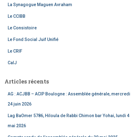
La Synagogue Maguen Avraham
o
m
b
o
e
Le CCIBB
k
C
Le Consistoire
h
Le Fond Social Juif Unifié
a
Le CRIF
n
CalJ
n
el
Articles récents
AG : ACJBB – ACIP Boulogne : Assemblée générale, mercredi
24 juin 2026
Lag BaOmer 5786, Hiloula de Rabbi Chimon bar Yohai, lundi 4
mai 2026