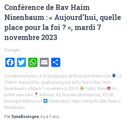
Conférence de Rav Haim
Nisenbaum : « Aujourd’hui, quelle
place pour la foi ? », mardi 7
novembre 2023
Partager :
Facebook
Twitter
WhatsApp
Email
Partager
Conférence RadioJ A la Synagogue de Boulogne Billancourt
Le
Thème :Aujourd’hui, quelle place pour la foi ?par le Rav Haïm
Nisenbaum Le Mardi 7 novembre à 20h30
Public Mixte
Un
buffet sera servi
Adresse :43, Rue des Abondances, 92100,
Boulogne-Billancourt
Réservation :https://bit.ly/ACJBB-RadioJ-
Nisenbaum
Par
SynaBoulogne
, il y a
3 ans