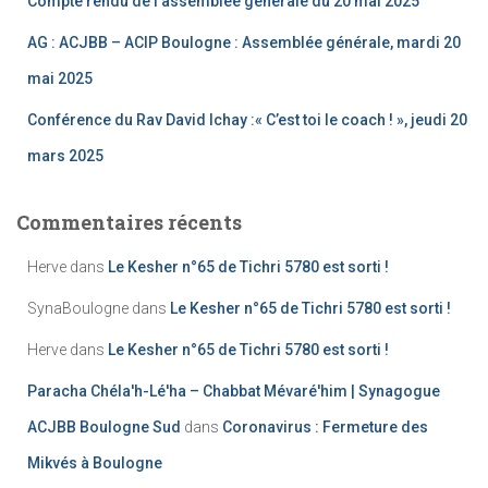
Compte rendu de l’assemblée générale du 20 mai 2025
AG : ACJBB – ACIP Boulogne : Assemblée générale, mardi 20
mai 2025
Conférence du Rav David Ichay :« C’est toi le coach ! », jeudi 20
mars 2025
Commentaires récents
Herve
dans
Le Kesher n°65 de Tichri 5780 est sorti !
SynaBoulogne
dans
Le Kesher n°65 de Tichri 5780 est sorti !
Herve
dans
Le Kesher n°65 de Tichri 5780 est sorti !
Paracha Chéla'h-Lé'ha – Chabbat Mévaré'him | Synagogue
ACJBB Boulogne Sud
dans
Coronavirus : Fermeture des
Mikvés à Boulogne