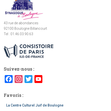
:
43 rue de abondances
92100 Boulogne Billancourt
Tel : 01.46.03.90.63
Suivez-nous :
F
In
T
Y
a
st
wi
o
c
a
tt
u
Favoris :
e
gr
er
T
La Centre Culturel Juif de Boulogne
b
a
u