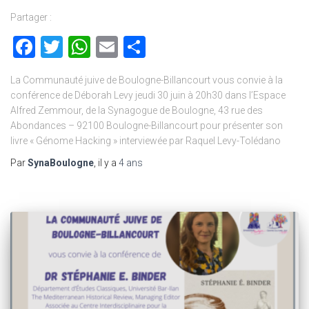
Partager :
Facebook
Twitter
WhatsApp
Email
Partager
La Communauté juive de Boulogne-Billancourt vous convie à la
conférence de Déborah Levy jeudi 30 juin à 20h30 dans l’Espace
Alfred Zemmour, de la Synagogue de Boulogne, 43 rue des
Abondances – 92100 Boulogne-Billancourt pour présenter son
livre « Génome Hacking » interviewée par Raquel Levy-Tolédano
Par
SynaBoulogne
, il y a
4 ans