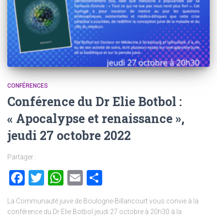
CONFÉRENCES
Conférence du Dr Elie Botbol :
« Apocalypse et renaissance »,
jeudi 27 octobre 2022
Partager :
Facebook
Twitter
WhatsApp
Email
Partager
La Communauté juive de Boulogne-Billancourt vous convie à la
conférence du Dr Elie Botbol jeudi 27 octobre à 20h30 à la