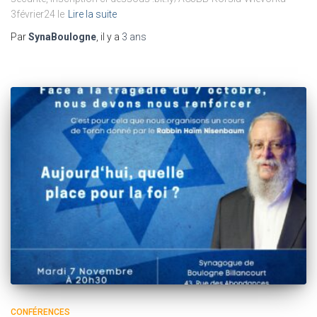
3février24 le
Lire la suite
Par
SynaBoulogne
, il y a
3 ans
CONFÉRENCES