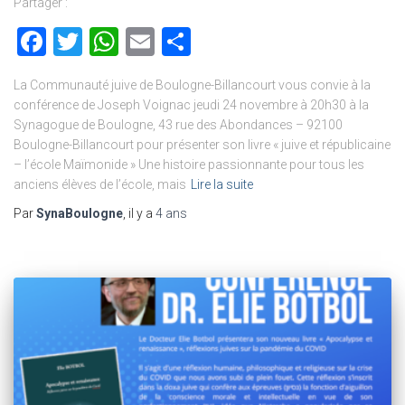
Partager :
Facebook
Twitter
WhatsApp
Email
Partager
La Communauté juive de Boulogne-Billancourt vous convie à la
conférence de Joseph Voignac jeudi 24 novembre à 20h30 à la
Synagogue de Boulogne, 43 rue des Abondances – 92100
Boulogne-Billancourt pour présenter son livre « juive et républicaine
– l’école Maïmonide » Une histoire passionnante pour tous les
anciens élèves de l’école, mais
Lire la suite
Par
SynaBoulogne
, il y a
4 ans