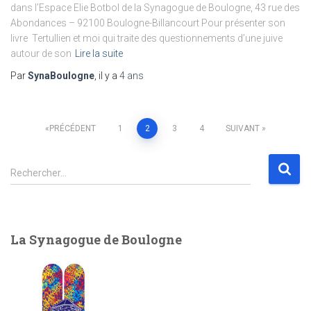
dans l’Espace Elie Botbol de la Synagogue de Boulogne, 43 rue des
Abondances – 92100 Boulogne-Billancourt Pour présenter son
livre Tertullien et moi qui traite des questionnements d’une juive
autour de son
Lire la suite
Par
SynaBoulogne
, il y a
4 ans
Pagination
PRÉCÉDENT
1
2
3
4
SUIVANT
des
R
Rechercher…
e
publications
c
h
e
La Synagogue de Boulogne
r
c
h
e
r