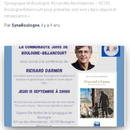
Synagogue de Boulogne, 43 rue des Abondances – 92100
Boulogne-Billancourt pour présenter son livre « Apocalypse et
renaissance »
Par
SynaBoulogne
, il y a
4 ans