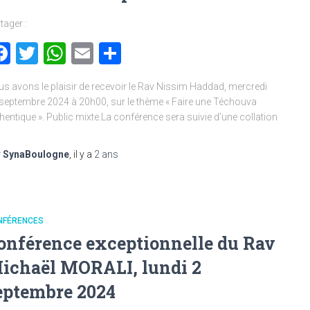
tager :
Facebook
Twitter
WhatsApp
Email
Partager
s avons le plaisir de recevoir le Rav Nissim Haddad, mercredi
septembre 2024 à 20h00, sur le thème « Faire une Téchouva
hentique ». Public mixte.La conférence sera suivie d’une collation
r
SynaBoulogne
, il y a
2 ans
NFÉRENCES
onférence exceptionnelle du Rav
ichaël MORALI, lundi 2
eptembre 2024