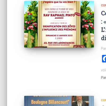
CO
C
:
L
d
Par
voi
Pa
CO