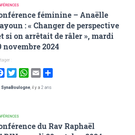
NFÉRENCES
onférence féminine – Anaëlle
ayoun : « Changer de perspective
 et si on arrêtait de râler », mardi
9 novembre 2024
tager :
Facebook
Twitter
WhatsApp
Email
Partager
r
SynaBoulogne
, il y a
2 ans
NFÉRENCES
onférence du Rav Raphaël