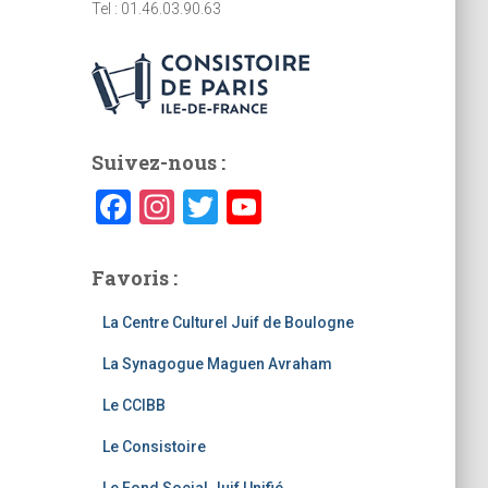
Tel : 01.46.03.90.63
Suivez-nous :
F
In
T
Y
a
st
wi
o
c
a
tt
u
Favoris :
e
gr
er
T
La Centre Culturel Juif de Boulogne
b
a
u
La Synagogue Maguen Avraham
o
m
b
o
e
Le CCIBB
k
C
Le Consistoire
h