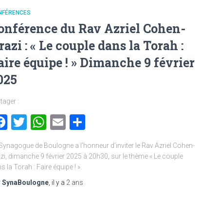
NFÉRENCES
onférence du Rav Azriel Cohen-
razi : « Le couple dans la Torah :
aire équipe ! » Dimanche 9 février
025
tager :
Facebook
Twitter
WhatsApp
Email
Partager
Synagogue de Boulogne a l’honneur d’inviter le Rav Azriel Cohen-
zi, dimanche 9 février 2025 à 20h30, sur le thème « Le couple
s la Torah : Faire équipe ! ».
r
SynaBoulogne
, il y a
2 ans