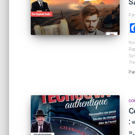
S
Par
Nou
Rap
Syn
Thè
Pa
CO
C
:
»