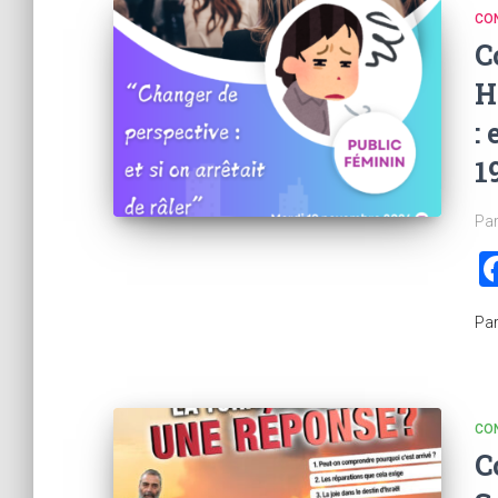
CO
C
H
:
1
Par
Pa
CO
C