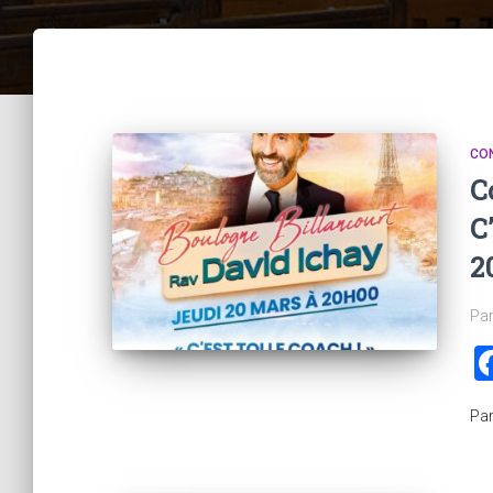
CO
C
C
2
Par
Pa