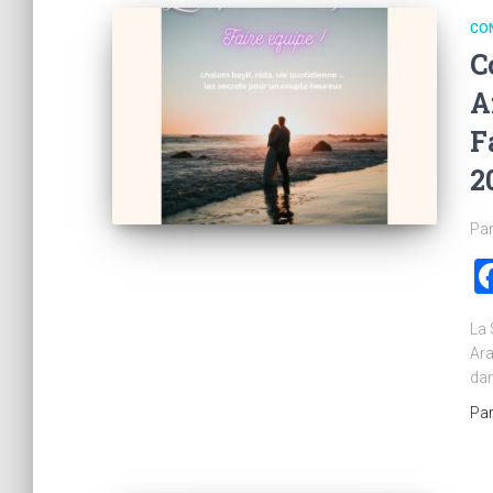
CO
C
A
F
2
Par
La 
Ara
dan
Pa