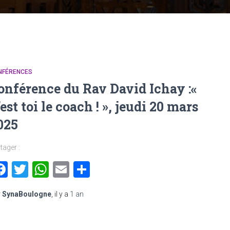
NFÉRENCES
onférence du Rav David Ichay :«
’est toi le coach ! », jeudi 20 mars
025
tager :
Facebook
Twitter
WhatsApp
Email
Partager
r
SynaBoulogne
, il y a
1 an