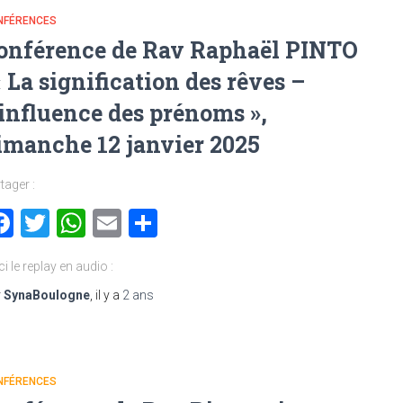
NFÉRENCES
onférence de Rav Raphaël PINTO
 « La signification des rêves –
’influence des prénoms »,
imanche 12 janvier 2025
tager :
Facebook
Twitter
WhatsApp
Email
Partager
ci le replay en audio :
r
SynaBoulogne
, il y a
2 ans
NFÉRENCES