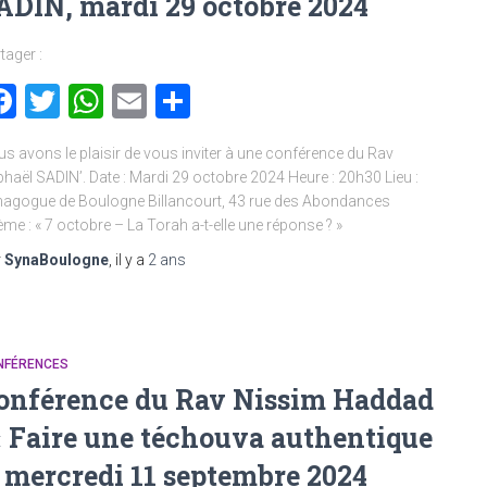
ADIN, mardi 29 octobre 2024
tager :
Facebook
Twitter
WhatsApp
Email
Partager
s avons le plaisir de vous inviter à une conférence du Rav
haël SADIN’. Date : Mardi 29 octobre 2024 Heure : 20h30 Lieu :
agogue de Boulogne Billancourt, 43 rue des Abondances
me : « 7 octobre – La Torah a-t-elle une réponse ? »
r
SynaBoulogne
, il y a
2 ans
NFÉRENCES
onférence du Rav Nissim Haddad
 « Faire une téchouva authentique
, mercredi 11 septembre 2024