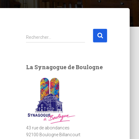
R
Rechercher…
e
c
h
e
La Synagogue de Boulogne
r
c
h
e
r
:
43 rue de abondances
92100 Boulogne Billancourt