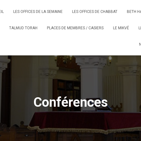
IL
LES OFFICES DE LA SEMAINE
LES OFFICES DE CHABBAT
BETH H
TALMUD TORAH
PLACES DE MEMBRES / CASIERS
LE MIKVÉ
L
Conférences