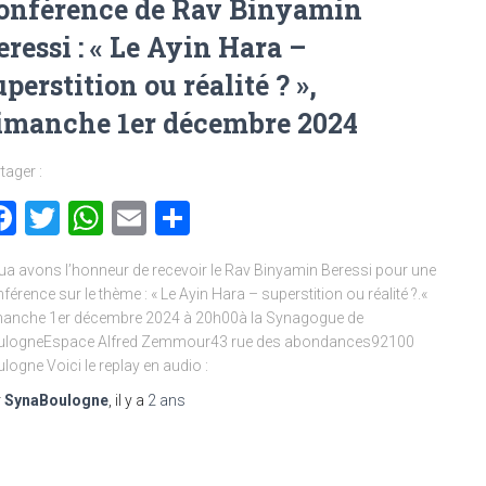
onférence de Rav Binyamin
eressi : « Le Ayin Hara –
uperstition ou réalité ? »,
imanche 1er décembre 2024
tager :
Facebook
Twitter
WhatsApp
Email
Partager
a avons l’honneur de recevoir le Rav Binyamin Beressi pour une
férence sur le thème : « Le Ayin Hara – superstition ou réalité ?.«
anche 1er décembre 2024 à 20h00à la Synagogue de
ulogneEspace Alfred Zemmour43 rue des abondances92100
logne Voici le replay en audio :
r
SynaBoulogne
, il y a
2 ans