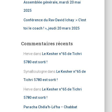
Assemblée générale, mardi 20 mai
2025
Conférence du Rav David Ichay :« C’est
toi le coach ! », jeudi 20 mars 2025
Commentaires récents
Herve
dans
Le Kesher n°65 de Tichri
5780 est sorti !
SynaBoulogne
dans
Le Kesher n°65 de
Tichri 5780 est sorti !
Herve
dans
Le Kesher n°65 de Tichri
5780 est sorti !
Paracha Chéla'h-Lé'ha – Chabbat