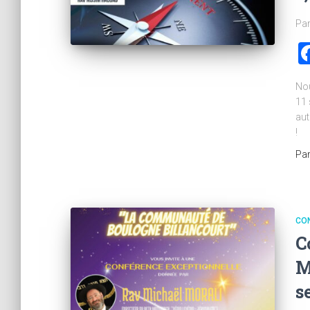
Par
Nou
11 
aut
!
Pa
CO
C
M
s