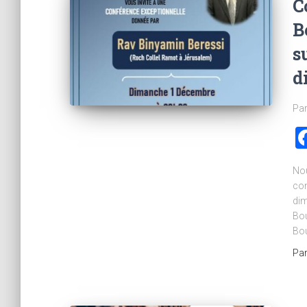
C
B
s
d
Par
Nou
con
dim
Bo
Bou
Pa