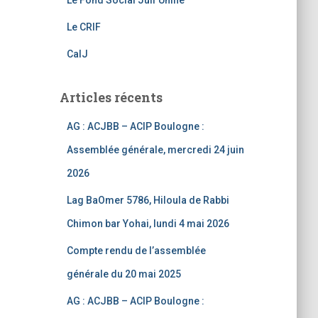
Le Fond Social Juif Unifié
a
Le CRIF
n
CalJ
n
el
Articles récents
AG : ACJBB – ACIP Boulogne :
Assemblée générale, mercredi 24 juin
2026
Lag BaOmer 5786, Hiloula de Rabbi
Chimon bar Yohai, lundi 4 mai 2026
Compte rendu de l’assemblée
générale du 20 mai 2025
AG : ACJBB – ACIP Boulogne :