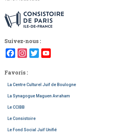
Suivez-nous :
F
In
T
Y
a
st
wi
o
c
a
tt
u
Favoris :
e
gr
er
T
La Centre Culturel Juif de Boulogne
b
a
u
La Synagogue Maguen Avraham
o
m
b
o
e
Le CCIBB
k
C
Le Consistoire
h
Le Fond Social Juif Unifié