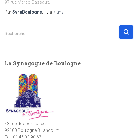
97 rue Marcel Dassault.
Par
SynaBoulogne
, il y a
7 ans
R
Rechercher…
e
c
h
e
La Synagogue de Boulogne
r
c
h
e
r
:
43 rue de abondances
92100 Boulogne Billancourt
Tel : 01.46.03.90.63