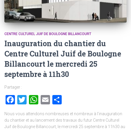
CENTRE CULTUREL JUIF DE BOULOGNE BILLANCOURT
Inauguration du chantier du
Centre Culturel Juif de Boulogne
Billancourt le mercredi 25
septembre à 11h30
Partager :
Facebook
Twitter
WhatsApp
Email
Partager
Nous vous attendons nombreuses et nombreux à l’inauguration
du chantier et au lancement des travaux du futur Centre Culturel
Juif de Boulogne Billancourt, le mercredi 25 septembre à 11h30 au