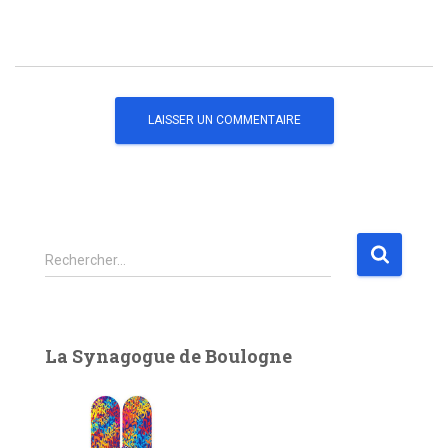
R
Rechercher…
e
c
h
e
La Synagogue de Boulogne
r
c
h
e