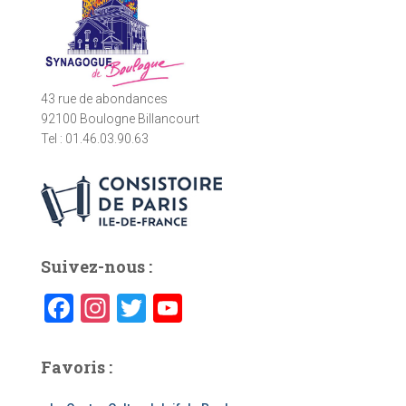
r
:
43 rue de abondances
92100 Boulogne Billancourt
Tel : 01.46.03.90.63
Suivez-nous :
F
In
T
Y
a
st
wi
o
c
a
tt
u
Favoris :
e
gr
er
T