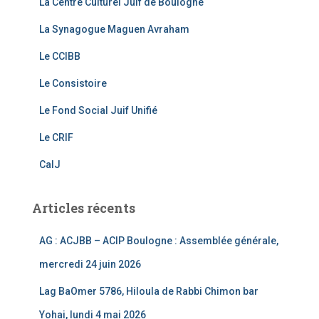
La Centre Culturel Juif de Boulogne
b
a
u
La Synagogue Maguen Avraham
o
m
b
o
e
Le CCIBB
k
C
Le Consistoire
h
Le Fond Social Juif Unifié
a
Le CRIF
n
CalJ
n
el
Articles récents
AG : ACJBB – ACIP Boulogne : Assemblée générale,
mercredi 24 juin 2026
Lag BaOmer 5786, Hiloula de Rabbi Chimon bar
Yohai, lundi 4 mai 2026