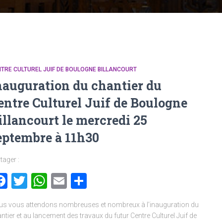
TRE CULTUREL JUIF DE BOULOGNE BILLANCOURT
nauguration du chantier du
entre Culturel Juif de Boulogne
illancourt le mercredi 25
eptembre à 11h30
tager :
Facebook
Twitter
WhatsApp
Email
Partager
s vous attendons nombreuses et nombreux à l’inauguration du
ntier et au lancement des travaux du futur Centre Culturel Juif de