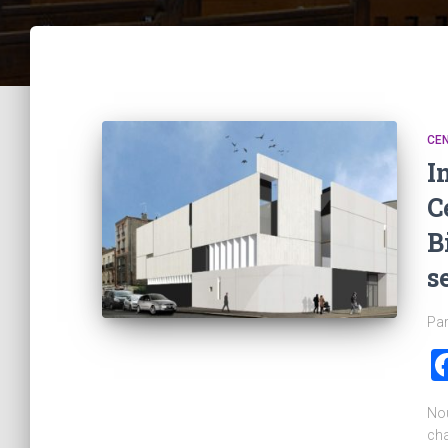
CEN
I
C
B
s
Par
Nou
cha