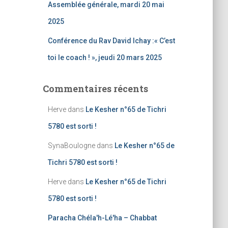
Assemblée générale, mardi 20 mai
2025
Conférence du Rav David Ichay :« C’est
toi le coach ! », jeudi 20 mars 2025
Commentaires récents
Herve
dans
Le Kesher n°65 de Tichri
5780 est sorti !
SynaBoulogne
dans
Le Kesher n°65 de
Tichri 5780 est sorti !
Herve
dans
Le Kesher n°65 de Tichri
5780 est sorti !
Paracha Chéla'h-Lé'ha – Chabbat