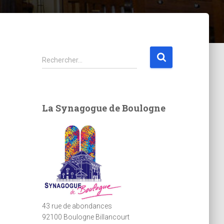
R
Rechercher…
e
c
h
e
La Synagogue de Boulogne
r
c
h
e
r
:
43 rue de abondances
92100 Boulogne Billancourt