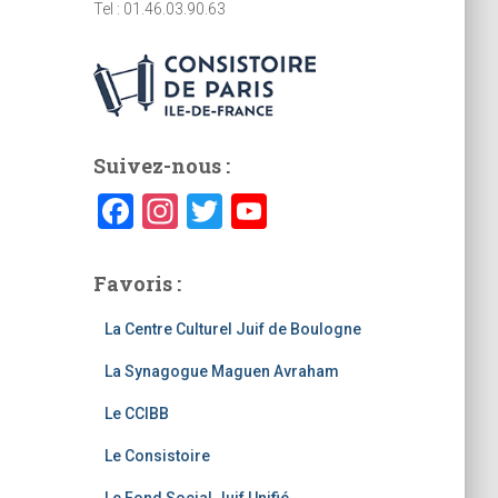
Tel : 01.46.03.90.63
Suivez-nous :
F
In
T
Y
a
st
wi
o
c
a
tt
u
Favoris :
e
gr
er
T
La Centre Culturel Juif de Boulogne
b
a
u
La Synagogue Maguen Avraham
o
m
b
o
e
Le CCIBB
k
C
Le Consistoire
h