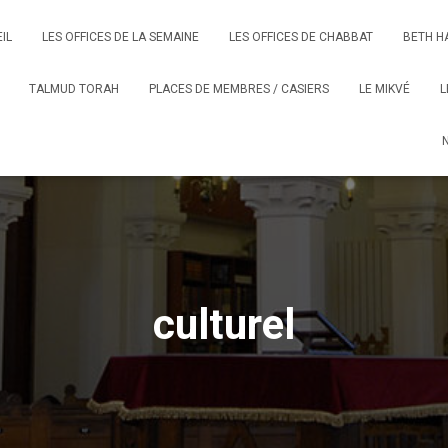
IL
LES OFFICES DE LA SEMAINE
LES OFFICES DE CHABBAT
BETH H
TALMUD TORAH
PLACES DE MEMBRES / CASIERS
LE MIKVÉ
L
culturel