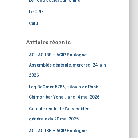
Le Fond Social Juif Unifié
a
Le CRIF
n
CalJ
n
el
Articles récents
AG : ACJBB – ACIP Boulogne :
Assemblée générale, mercredi 24 juin
2026
Lag BaOmer 5786, Hiloula de Rabbi
Chimon bar Yohai, lundi 4 mai 2026
Compte rendu de l’assemblée
générale du 20 mai 2025
AG : ACJBB – ACIP Boulogne :