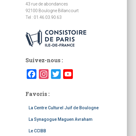
43 rue de abondances
92100 Boulogne Billancourt
Tel : 01.46.03.90.63
Suivez-nous :
F
In
T
Y
a
st
wi
o
c
a
tt
u
Favoris :
e
gr
er
T
La Centre Culturel Juif de Boulogne
b
a
u
La Synagogue Maguen Avraham
o
m
b
o
e
Le CCIBB