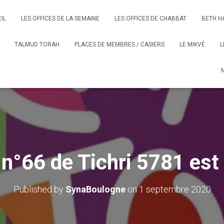
IL
LES OFFICES DE LA SEMAINE
LES OFFICES DE CHABBAT
BETH H
TALMUD TORAH
PLACES DE MEMBRES / CASIERS
LE MIKVÉ
L
n°66 de Tichri 5781 est
Published by
SynaBoulogne
on
1 septembre 2020