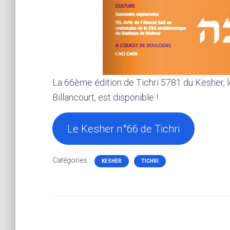
La 66ème édition de Tichri 5781 du Kesher,
Billancourt, est disponible !
Le Kesher n°66 de Tichri
Catégories :
KESHER
TICHRI