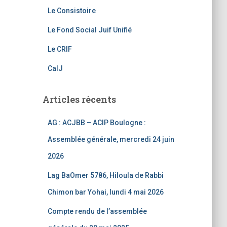
k
C
Le Consistoire
h
Le Fond Social Juif Unifié
a
Le CRIF
n
CalJ
n
el
Articles récents
AG : ACJBB – ACIP Boulogne :
Assemblée générale, mercredi 24 juin
2026
Lag BaOmer 5786, Hiloula de Rabbi
Chimon bar Yohai, lundi 4 mai 2026
Compte rendu de l’assemblée