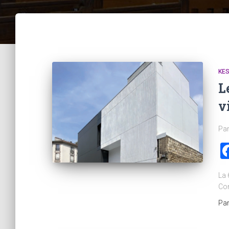
KE
L
v
Par
La 
Com
Pa