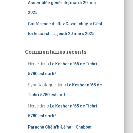
Assemblée générale, mardi 20 mai
2025
Conférence du Rav David Ichay :« C’est
toi le coach ! », jeudi 20 mars 2025
Commentaires récents
Herve
dans
Le Kesher n°65 de Tichri
5780 est sorti !
SynaBoulogne
dans
Le Kesher n°65 de
Tichri 5780 est sorti !
Herve
dans
Le Kesher n°65 de Tichri
5780 est sorti !
Paracha Chéla'h-Lé'ha – Chabbat