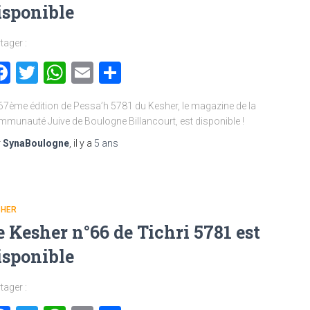
isponible
tager :
Facebook
Twitter
WhatsApp
Email
Partager
67ème édition de Pessa’h 5781 du Kesher, le magazine de la
munauté Juive de Boulogne Billancourt, est disponible !
r
SynaBoulogne
, il y a
5 ans
SHER
e Kesher n°66 de Tichri 5781 est
isponible
tager :