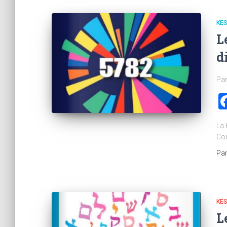
KE
L
d
Par
La 
Com
Pa
KE
L