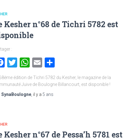
SHER
e Kesher n°68 de Tichri 5782 est
isponible
tager :
Facebook
Twitter
WhatsApp
Email
Partager
68ème édition de Tichri 5782 du Kesher, le magazine de la
munauté Juive de Boulogne Billancourt, est disponible !
r
SynaBoulogne
, il y a
5 ans
SHER
e Kesher n°67 de Pessa’h 5781 est