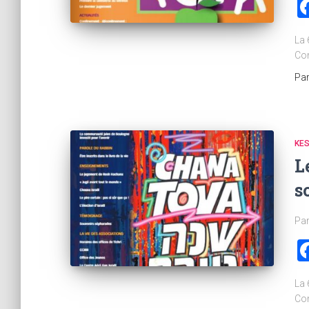
La 
Com
Pa
KE
L
so
Par
La 
Com