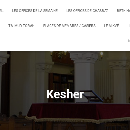
IL
LES OFFICES DE LA SEMAINE
LES OFFICES DE CHABBAT
BETH H
TALMUD TORAH
PLACES DE MEMBRES / CASIERS
LE MIKVÉ
L
Kesher