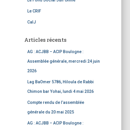
Le Fond Social Juif Unifié
a
Le CRIF
n
CalJ
n
el
Articles récents
AG : ACJBB – ACIP Boulogne :
Assemblée générale, mercredi 24 juin
2026
Lag BaOmer 5786, Hiloula de Rabbi
Chimon bar Yohai, lundi 4 mai 2026
Compte rendu de l’assemblée
générale du 20 mai 2025
AG : ACJBB – ACIP Boulogne :