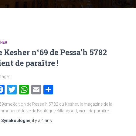
SHER
e Kesher n°69 de Pessa’h 5782
ient de paraître !
tager :
Facebook
Twitter
WhatsApp
Email
Partager
69ème édition de Pessa’h 5782 du Kesher, le magazine de la
munauté Juive de Boulogne Billancourt, vient de paraître !
r
SynaBoulogne
, il y a
4 ans