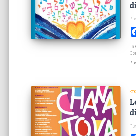
d
Par
La 
Com
Pa
KE
L
d
Par