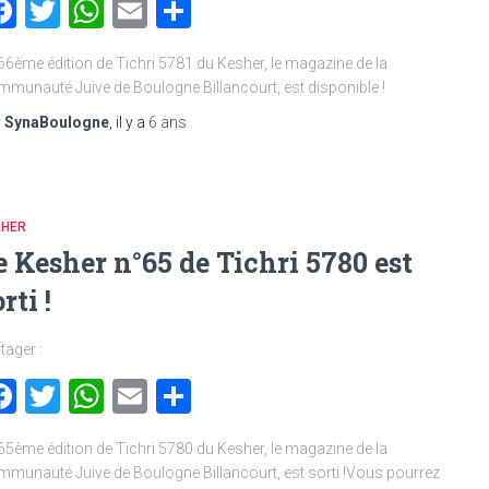
Facebook
Twitter
WhatsApp
Email
Partager
66ème édition de Tichri 5781 du Kesher, le magazine de la
munauté Juive de Boulogne Billancourt, est disponible !
r
SynaBoulogne
, il y a
6 ans
SHER
e Kesher n°65 de Tichri 5780 est
rti !
tager :
Facebook
Twitter
WhatsApp
Email
Partager
65ème édition de Tichri 5780 du Kesher, le magazine de la
munauté Juive de Boulogne Billancourt, est sorti !Vous pourrez