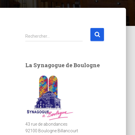
R
Rechercher…
e
c
h
e
La Synagogue de Boulogne
r
c
h
e
r
:
43 rue de abondances
92100 Boulogne Billancourt