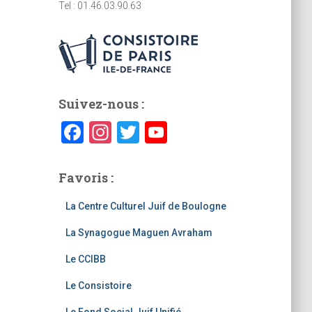
Tel : 01.46.03.90.63
Suivez-nous :
F
In
T
Y
a
st
wi
o
c
a
tt
u
Favoris :
e
gr
er
T
La Centre Culturel Juif de Boulogne
b
a
u
La Synagogue Maguen Avraham
o
m
b
o
e
Le CCIBB
k
C
Le Consistoire
h