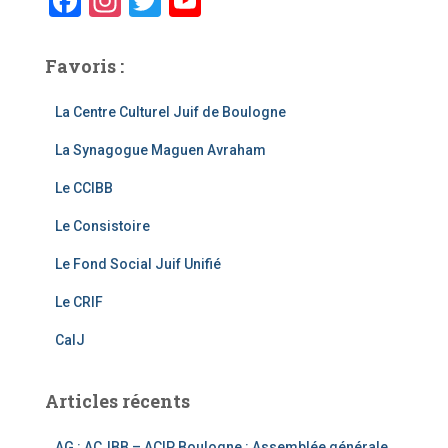
F
In
T
Y
a
st
wi
o
c
a
tt
u
Favoris :
e
gr
er
T
La Centre Culturel Juif de Boulogne
b
a
u
La Synagogue Maguen Avraham
o
m
b
o
e
Le CCIBB
k
C
Le Consistoire
h
Le Fond Social Juif Unifié
a
Le CRIF
n
CalJ
n
el
Articles récents
AG : ACJBB – ACIP Boulogne : Assemblée générale,