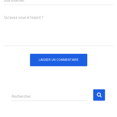
Site internet
Qu’avez vous à l’esprit ?
R
Rechercher…
e
c
h