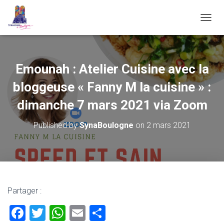
OUVRI
Emounah : Atelier Cuisine avec la
bloggeuse « Fanny M la cuisine » :
dimanche 7 mars 2021 via Zoom
Published by
SynaBoulogne
on
2 mars 2021
Partager :
F
T
W
E
P