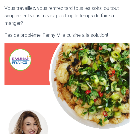
a
wi
h
m
ar
Vous travaillez, vous rentrez tard tous les soirs, ou tout
ce
tt
at
ai
ta
simplement vous n’avez pas trop le temps de faire à
b
er
s
l
g
manger?
o
A
er
Pas de problème, Fanny M la cuisine a la solution!
ok
p
p