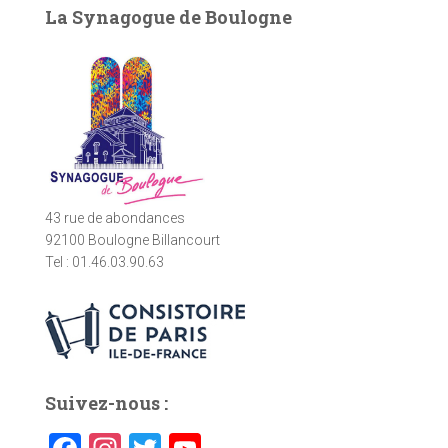
e
La Synagogue de Boulogne
r
c
h
e
r
:
43 rue de abondances
92100 Boulogne Billancourt
Tel : 01.46.03.90.63
Suivez-nous :