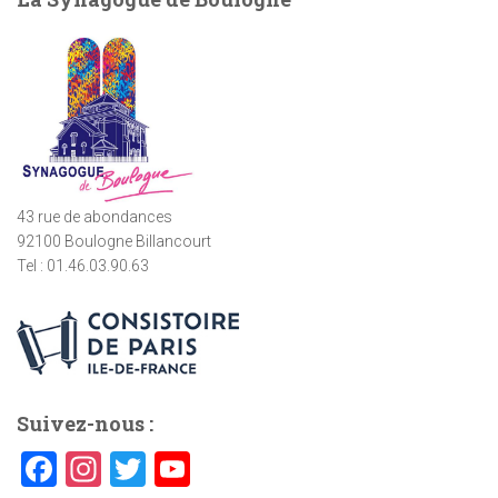
r
c
h
e
r
:
43 rue de abondances
92100 Boulogne Billancourt
Tel : 01.46.03.90.63
Suivez-nous :
F
In
T
Y