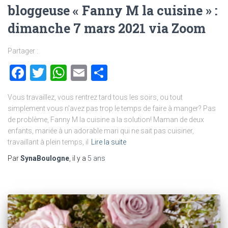
bloggeuse « Fanny M la cuisine » :
dimanche 7 mars 2021 via Zoom
Partager :
Facebook
Twitter
WhatsApp
Email
Partager
Vous travaillez, vous rentrez tard tous les soirs, ou tout
simplement vous n’avez pas trop le temps de faire à manger? Pas
de problème, Fanny M la cuisine a la solution! Maman de deux
enfants, mariée à un adorable mari qui ne sait pas cuisiner,
travaillant à plein temps, il
Lire la suite
Par
SynaBoulogne
, il y a
5 ans