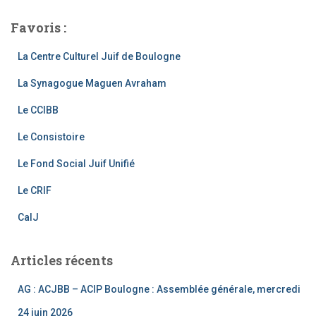
a
st
wi
o
c
a
tt
u
Favoris :
e
gr
er
T
La Centre Culturel Juif de Boulogne
b
a
u
La Synagogue Maguen Avraham
o
m
b
o
e
Le CCIBB
k
C
Le Consistoire
h
Le Fond Social Juif Unifié
a
Le CRIF
n
CalJ
n
el
Articles récents
AG : ACJBB – ACIP Boulogne : Assemblée générale, mercredi
24 juin 2026