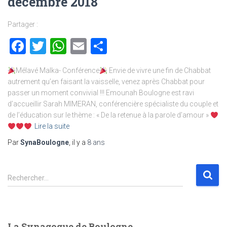
décembre 2018
Partager :
Facebook
Twitter
WhatsApp
Email
Partager
Mélavé Malka- Conférence
Envie de vivre une fin de Chabbat
autrement qu’en faisant la vaisselle, venez après Chabbat pour
passer un moment convivial !!! Emounah Boulogne est ravi
d’accueillir Sarah MIMERAN, conférencière spécialiste du couple et
de l’éducation sur le thème : « De la retenue à la parole d’amour »
Lire la suite
Par
SynaBoulogne
, il y a
8 ans
R
Rechercher…
e
c
h
e
La Synagogue de Boulogne