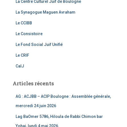
La Centre Culturel Juif de Boulogne
b
a
u
La Synagogue Maguen Avraham
o
m
b
o
e
Le CCIBB
k
C
Le Consistoire
h
Le Fond Social Juif Unifié
a
Le CRIF
n
CalJ
n
el
Articles récents
AG : ACJBB – ACIP Boulogne : Assemblée générale,
mercredi 24 juin 2026
Lag BaOmer 5786, Hiloula de Rabbi Chimon bar
Yohai, lundi 4 mai 2026