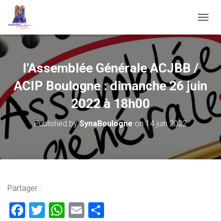
OUVRI
l’Assemblée Générale ACJBB /
ACIP Boulogne : dimanche 26 juin
2022 à 18h00
Published by
SynaBoulogne
on
14 juin 2022
Partager :
F
T
W
E
P