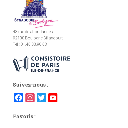
r
:
43 rue de abondances
92100 Boulogne Billancourt
Tel : 01.46.03.90.63
Suivez-nous :
F
In
T
Y
a
st
wi
o
c
a
tt
u
Favoris :
e
gr
er
T