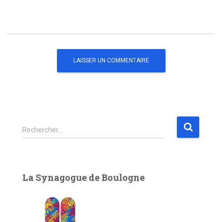
R
Rechercher…
e
c
h
e
La Synagogue de Boulogne
r
c
h
e