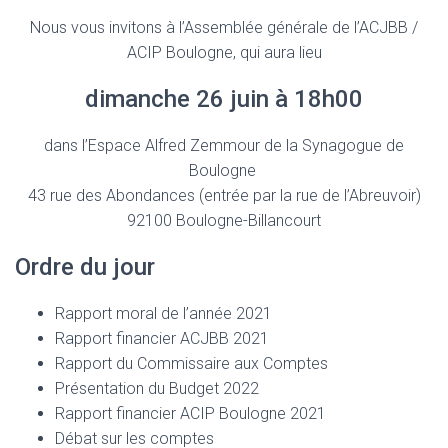
a
wi
h
m
ar
Nous vous invitons à l’Assemblée générale de l’ACJBB /
ce
tt
at
ai
ta
ACIP Boulogne, qui aura lieu
b
er
s
l
g
dimanche 26 juin à 18h00
o
A
er
ok
p
dans l’Espace Alfred Zemmour de la Synagogue de
p
Boulogne
43 rue des Abondances (entrée par la rue de l’Abreuvoir)
92100 Boulogne-Billancourt
Ordre du jour
Rapport moral de l’année 2021
Rapport financier ACJBB 2021
Rapport du Commissaire aux Comptes
Présentation du Budget 2022
Rapport financier ACIP Boulogne 2021
Débat sur les comptes