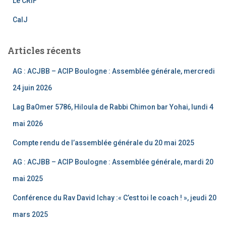
Le CRIF
n
CalJ
n
el
Articles récents
AG : ACJBB – ACIP Boulogne : Assemblée générale, mercredi
24 juin 2026
Lag BaOmer 5786, Hiloula de Rabbi Chimon bar Yohai, lundi 4
mai 2026
Compte rendu de l’assemblée générale du 20 mai 2025
AG : ACJBB – ACIP Boulogne : Assemblée générale, mardi 20
mai 2025
Conférence du Rav David Ichay :« C’est toi le coach ! », jeudi 20
mars 2025