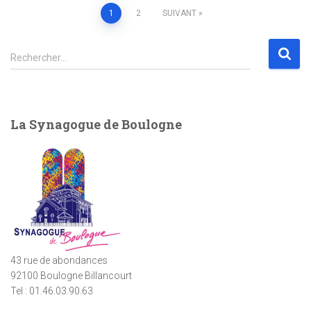
Pagination
1
2
SUIVANT
des
R
Rechercher…
e
publications
c
h
e
La Synagogue de Boulogne
r
c
h
e
r
:
43 rue de abondances
92100 Boulogne Billancourt
Tel : 01.46.03.90.63