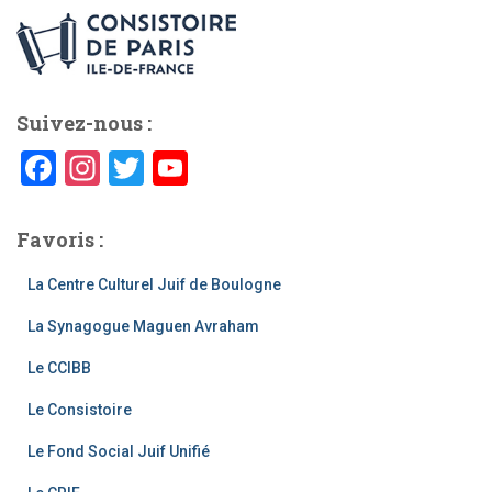
Suivez-nous :
F
In
T
Y
a
st
wi
o
c
a
tt
u
Favoris :
e
gr
er
T
La Centre Culturel Juif de Boulogne
b
a
u
La Synagogue Maguen Avraham
o
m
b
o
e
Le CCIBB
k
C
Le Consistoire
h
Le Fond Social Juif Unifié
a