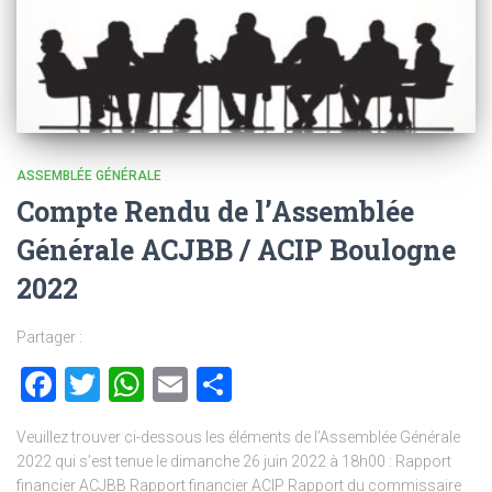
ASSEMBLÉE GÉNÉRALE
Compte Rendu de l’Assemblée
Générale ACJBB / ACIP Boulogne
2022
Partager :
Facebook
Twitter
WhatsApp
Email
Partager
Veuillez trouver ci-dessous les éléments de l’Assemblée Générale
2022 qui s’est tenue le dimanche 26 juin 2022 à 18h00 : Rapport
financier ACJBB Rapport financier ACIP Rapport du commissaire