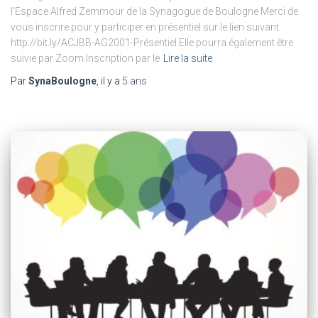
l’Espace Alfred Zemmour de la Synagogue de Boulogne Merci de
vous inscrire pour y participer en présentiel sur le lien suivant
http://bit.ly/ACJBB-AG2001-Présentiel Elle pourra également être
suivie par Zoom.Inscription par le
Lire la suite
Par
SynaBoulogne
, il y a
5 ans