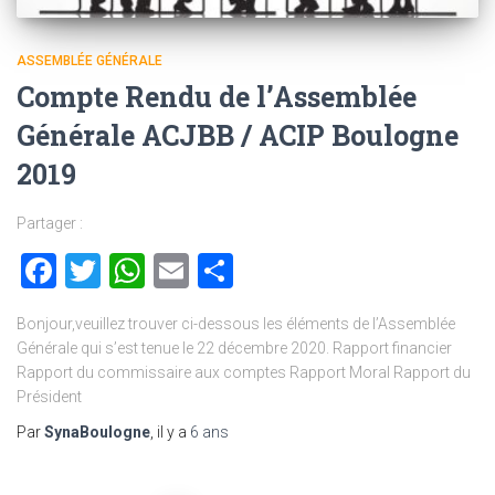
ASSEMBLÉE GÉNÉRALE
Compte Rendu de l’Assemblée
Générale ACJBB / ACIP Boulogne
2019
Partager :
Facebook
Twitter
WhatsApp
Email
Partager
Bonjour,veuillez trouver ci-dessous les éléments de l’Assemblée
Générale qui s’est tenue le 22 décembre 2020. Rapport financier
Rapport du commissaire aux comptes Rapport Moral Rapport du
Président
Par
SynaBoulogne
, il y a
6 ans