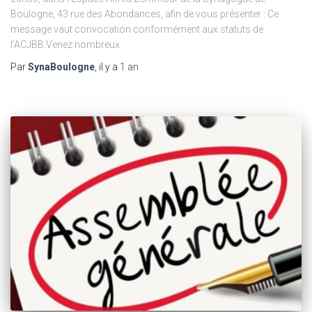
Boulogne, 43 rue des Abondances, afin de vous présenter : Ce
message vaut convocation conformément aux statuts de
l’ACJBB.Venez nombreux
Par
SynaBoulogne
, il y a
1 an