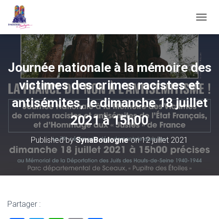
OUVRI
Journée nationale à la mémoire des
victimes des crimes racistes et
antisémites, le dimanche 18 juillet
2021 à 15h00
Published by
SynaBoulogne
on
12 juillet 2021
Partager :