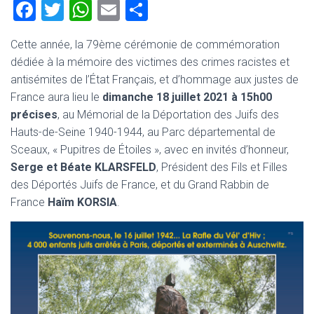
F
T
W
E
P
a
wi
h
m
ar
Cette année, la 79ème cérémonie de commémoration
ce
tt
at
ai
ta
dédiée à la mémoire des victimes des crimes racistes et
b
er
s
l
g
antisémites de l’État Français, et d’hommage aux justes de
o
A
er
France aura lieu le
dimanche 18 juillet 2021 à 15h00
précises
, au Mémorial de la Déportation des Juifs des
ok
p
Hauts-de-Seine 1940-1944, au Parc départemental de
p
Sceaux, « Pupitres de Étoiles », avec en invités d’honneur,
Serge et Béate KLARSFELD
, Président des Fils et Filles
des Déportés Juifs de France, et du Grand Rabbin de
France
Haïm KORSIA
.