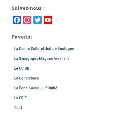
Suivez-nous :
F
In
T
Y
a
st
wi
o
c
a
tt
u
Favoris :
e
gr
er
T
La Centre Culturel Juif de Boulogne
b
a
u
La Synagogue Maguen Avraham
o
m
b
o
e
Le CCIBB
k
C
Le Consistoire
h
Le Fond Social Juif Unifié
a
Le CRIF
n
CalJ
n