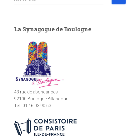
e
c
h
e
La Synagogue de Boulogne
r
c
h
e
r
:
43 rue de abondances
92100 Boulogne Billancourt
Tel : 01.46.03.90.63