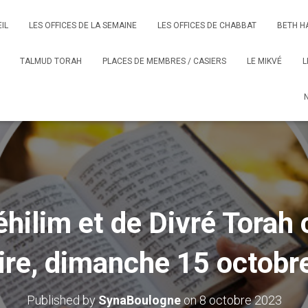
IL
LES OFFICES DE LA SEMAINE
LES OFFICES DE CHABBAT
BETH H
TALMUD TORAH
PLACES DE MEMBRES / CASIERS
LE MIKVÉ
L
hilim et de Divré Torah 
aire, dimanche 15 octobr
Published by
SynaBoulogne
on
8 octobre 2023