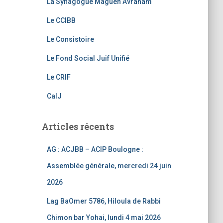
La Synagogue Maguen Avraham
o
m
b
o
e
Le CCIBB
k
C
Le Consistoire
h
Le Fond Social Juif Unifié
a
Le CRIF
n
CalJ
n
el
Articles récents
AG : ACJBB – ACIP Boulogne :
Assemblée générale, mercredi 24 juin
2026
Lag BaOmer 5786, Hiloula de Rabbi
Chimon bar Yohai, lundi 4 mai 2026