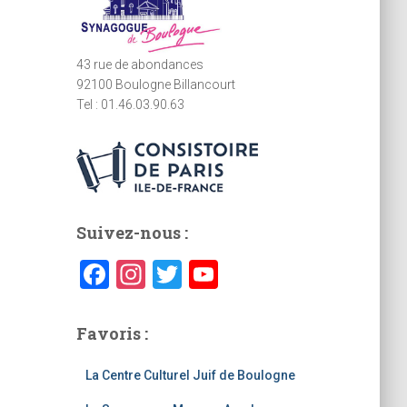
:
43 rue de abondances
92100 Boulogne Billancourt
Tel : 01.46.03.90.63
Suivez-nous :
F
In
T
Y
a
st
wi
o
c
a
tt
u
Favoris :
e
gr
er
T
La Centre Culturel Juif de Boulogne
b
a
u