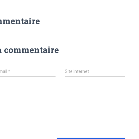
mmentaire
n commentaire
mail
*
Site internet