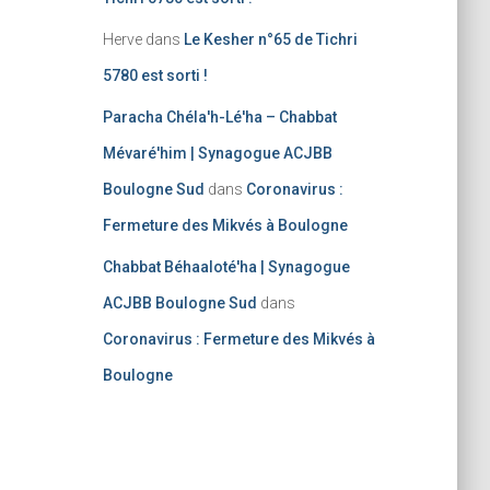
Herve
dans
Le Kesher n°65 de Tichri
5780 est sorti !
Paracha Chéla'h-Lé'ha – Chabbat
Mévaré'him | Synagogue ACJBB
Boulogne Sud
dans
Coronavirus :
Fermeture des Mikvés à Boulogne
Chabbat Béhaaloté'ha | Synagogue
ACJBB Boulogne Sud
dans
Coronavirus : Fermeture des Mikvés à
Boulogne