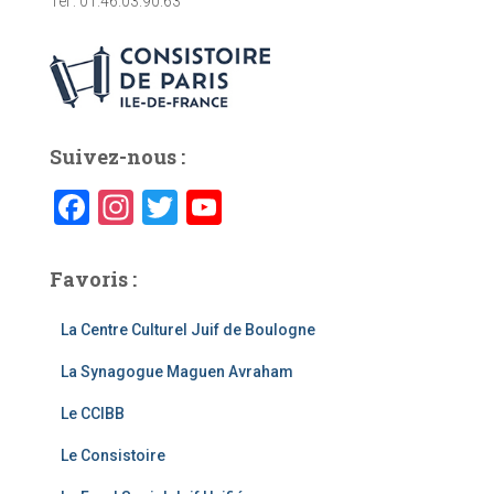
Tel : 01.46.03.90.63
Suivez-nous :
F
In
T
Y
a
st
wi
o
c
a
tt
u
Favoris :
e
gr
er
T
La Centre Culturel Juif de Boulogne
b
a
u
La Synagogue Maguen Avraham
o
m
b
o
e
Le CCIBB
k
C
Le Consistoire
h