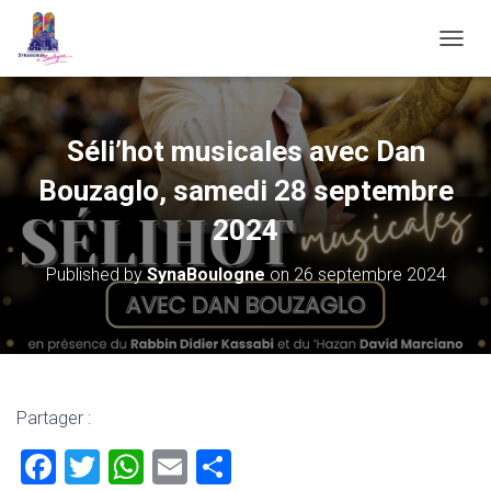
OUVRI
Séli’hot musicales avec Dan
Bouzaglo, samedi 28 septembre
2024
Published by
SynaBoulogne
on
26 septembre 2024
Partager :
F
T
W
E
P