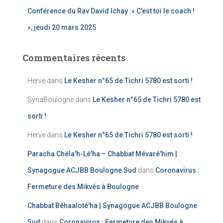
Conférence du Rav David Ichay :« C’est toi le coach !
», jeudi 20 mars 2025
Commentaires récents
Herve
dans
Le Kesher n°65 de Tichri 5780 est sorti !
SynaBoulogne
dans
Le Kesher n°65 de Tichri 5780 est
sorti !
Herve
dans
Le Kesher n°65 de Tichri 5780 est sorti !
Paracha Chéla'h-Lé'ha – Chabbat Mévaré'him |
Synagogue ACJBB Boulogne Sud
dans
Coronavirus :
Fermeture des Mikvés à Boulogne
Chabbat Béhaaloté'ha | Synagogue ACJBB Boulogne
Sud
dans
Coronavirus : Fermeture des Mikvés à