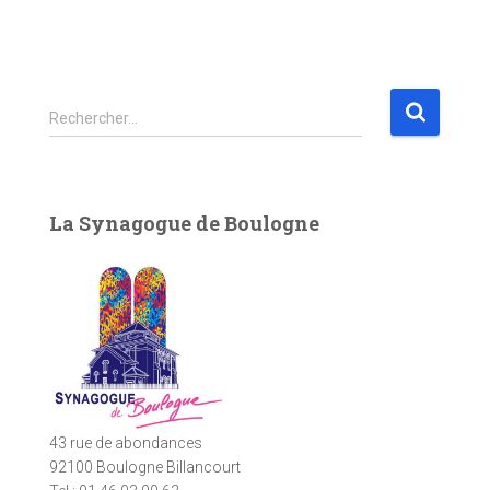
R
Rechercher…
e
c
h
e
La Synagogue de Boulogne
r
c
h
e
r
:
43 rue de abondances
92100 Boulogne Billancourt