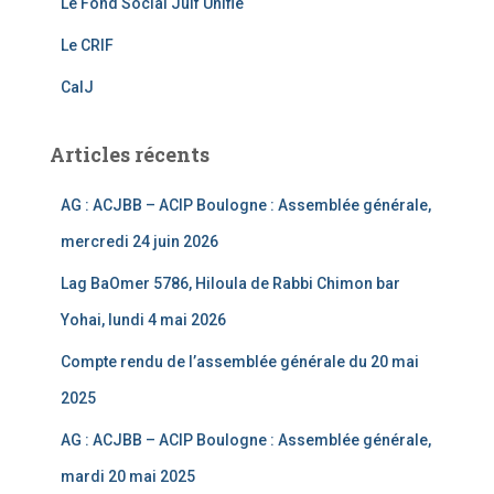
Le Fond Social Juif Unifié
a
Le CRIF
n
CalJ
n
el
Articles récents
AG : ACJBB – ACIP Boulogne : Assemblée générale,
mercredi 24 juin 2026
Lag BaOmer 5786, Hiloula de Rabbi Chimon bar
Yohai, lundi 4 mai 2026
Compte rendu de l’assemblée générale du 20 mai
2025
AG : ACJBB – ACIP Boulogne : Assemblée générale,
mardi 20 mai 2025