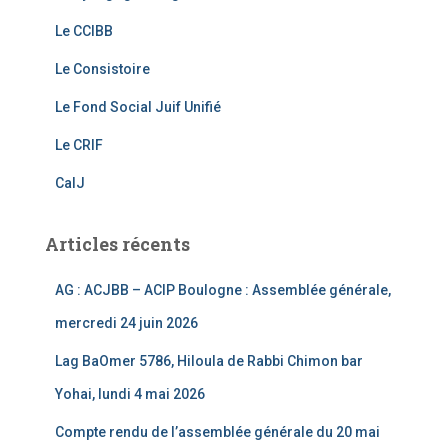
o
m
b
o
e
Le CCIBB
k
C
Le Consistoire
h
Le Fond Social Juif Unifié
a
Le CRIF
n
CalJ
n
el
Articles récents
AG : ACJBB – ACIP Boulogne : Assemblée générale,
mercredi 24 juin 2026
Lag BaOmer 5786, Hiloula de Rabbi Chimon bar
Yohai, lundi 4 mai 2026
Compte rendu de l’assemblée générale du 20 mai