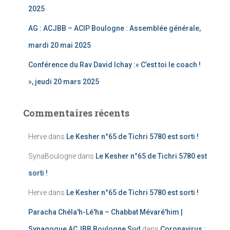
2025
AG : ACJBB – ACIP Boulogne : Assemblée générale,
mardi 20 mai 2025
Conférence du Rav David Ichay :« C’est toi le coach !
», jeudi 20 mars 2025
Commentaires récents
Herve
dans
Le Kesher n°65 de Tichri 5780 est sorti !
SynaBoulogne
dans
Le Kesher n°65 de Tichri 5780 est
sorti !
Herve
dans
Le Kesher n°65 de Tichri 5780 est sorti !
Paracha Chéla'h-Lé'ha – Chabbat Mévaré'him |
Synagogue ACJBB Boulogne Sud
dans
Coronavirus :