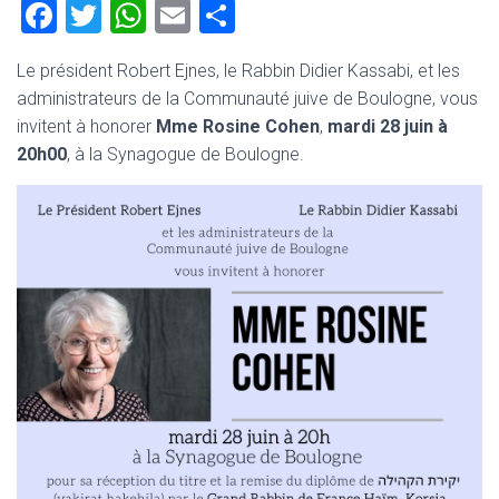
F
T
W
E
P
a
wi
h
m
ar
Le président Robert Ejnes, le Rabbin Didier Kassabi, et les
ce
tt
at
ai
ta
administrateurs de la Communauté juive de Boulogne, vous
b
er
s
l
g
invitent à honorer
Mme Rosine Cohen
,
mardi 28 juin à
o
A
er
20h00
, à la Synagogue de Boulogne.
ok
p
p