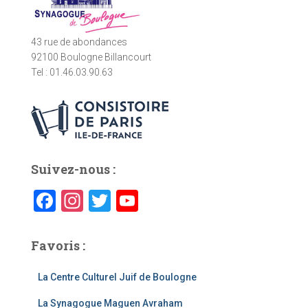
43 rue de abondances
92100 Boulogne Billancourt
Tel : 01.46.03.90.63
Suivez-nous :
F
In
T
Y
a
st
wi
o
c
a
tt
u
Favoris :
e
gr
er
T
La Centre Culturel Juif de Boulogne
b
a
u
La Synagogue Maguen Avraham