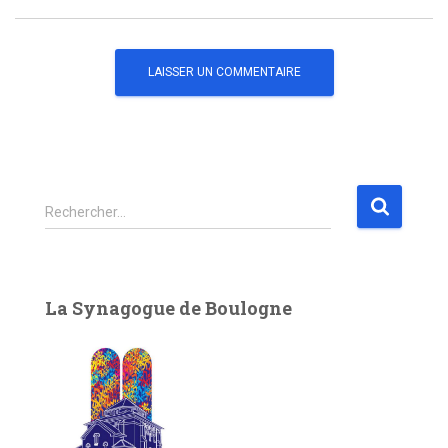
R
Rechercher…
e
c
h
e
La Synagogue de Boulogne
r
c
h
e
r
: