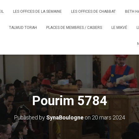
IL
LES OFFICES DE LA SEMAINE
LES OFFICES DE CHABBAT
BETH H
TALMUD TORAH
PLACES DE MEMBRES / CASIERS
LE MIKVÉ
L
Pourim 5784
Published by
SynaBoulogne
on
20 mars 2024