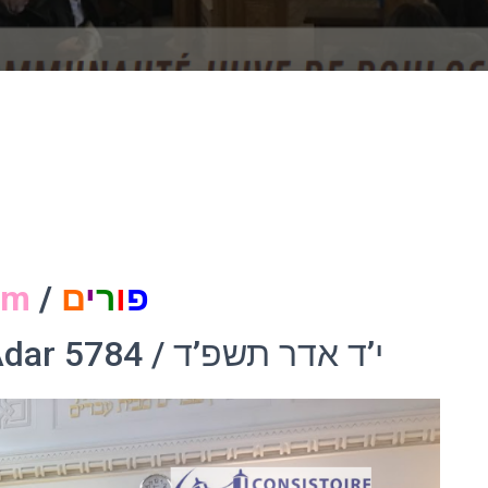
m
/
ם
י
ר
ו
פ
24 mars 2024 – 14 Adar 5784 / י’ד אדר תשפ’ד