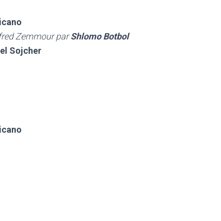
icano
 Alfred Zemmour par
Shlomo Botbol
el Sojcher
icano