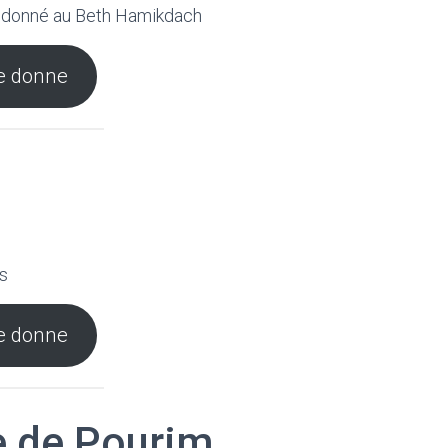
it donné au Beth Hamikdach
e donne
s
e donne
te de Pourim