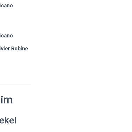
icano
icano
ivier Robine
rim
ekel