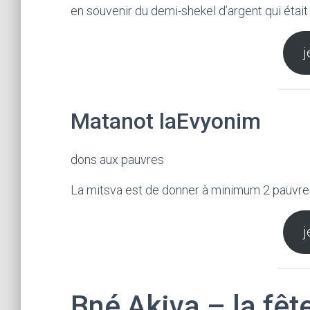
en souvenir du demi-shekel d’argent qui éta
j
Matanot laEvyonim
dons aux pauvres
La mitsva est de donner à minimum 2 pauvre
j
Bné Akiva – la fê