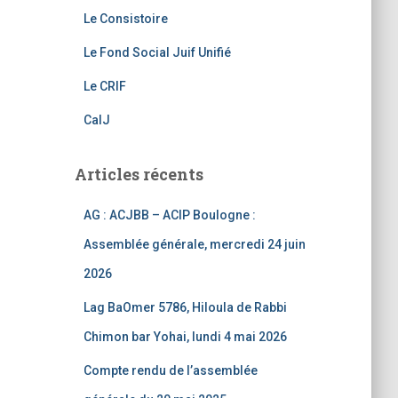
k
C
Le Consistoire
h
Le Fond Social Juif Unifié
a
Le CRIF
n
CalJ
n
el
Articles récents
AG : ACJBB – ACIP Boulogne :
Assemblée générale, mercredi 24 juin
2026
Lag BaOmer 5786, Hiloula de Rabbi
Chimon bar Yohai, lundi 4 mai 2026
Compte rendu de l’assemblée