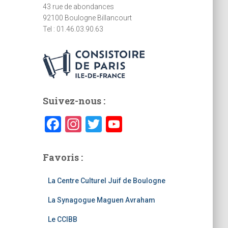
43 rue de abondances
92100 Boulogne Billancourt
Tel : 01.46.03.90.63
Suivez-nous :
F
In
T
Y
a
st
wi
o
c
a
tt
u
Favoris :
e
gr
er
T
La Centre Culturel Juif de Boulogne
b
a
u
La Synagogue Maguen Avraham
o
m
b
o
e
Le CCIBB