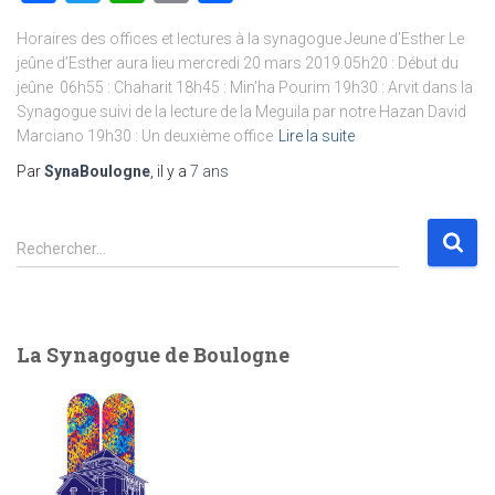
Horaires des offices et lectures à la synagogue Jeune d’Esther Le
jeûne d’Esther aura lieu mercredi 20 mars 2019.05h20 : Début du
jeûne 06h55 : Chaharit 18h45 : Min’ha Pourim 19h30 : Arvit dans la
Synagogue suivi de la lecture de la Meguila par notre Hazan David
Marciano 19h30 : Un deuxième office
Lire la suite
Par
SynaBoulogne
, il y a
7 ans
R
Rechercher…
e
c
h
e
La Synagogue de Boulogne
r
c
h
e
r