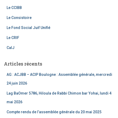
o
m
b
o
e
Le CCIBB
k
C
Le Consistoire
h
Le Fond Social Juif Unifié
a
Le CRIF
n
CalJ
n
el
Articles récents
AG : ACJBB – ACIP Boulogne : Assemblée générale, mercredi
24 juin 2026
Lag BaOmer 5786, Hiloula de Rabbi Chimon bar Yohai, lundi 4
mai 2026
Compte rendu de l’assemblée générale du 20 mai 2025