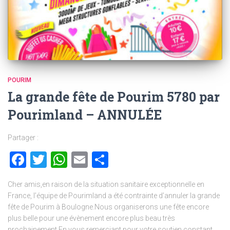
POURIM
La grande fête de Pourim 5780 par
Pourimland – ANNULÉE
Partager :
Facebook
Twitter
WhatsApp
Email
Partager
Cher amis,en raison de la situation sanitaire exceptionnelle en
France, l’équipe de Pourimland a été contrainte d’annuler la grande
fête de Pourim à Boulogne.Nous organiserons une fête encore
plus belle pour une évènement encore plus beau très
prochainement.En vous remerciant pour votre soutien constant