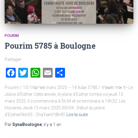
POURIM
Pourim 5785 à Boulogne
Partager :
Facebook
Twitter
WhatsApp
Email
Partager
Pourim / פורים13/14 mars 2025 – 14 Adar 5785 / י’ד אדר תשפ’ד Le
Jeûne d’Esther Cette année, le jeûne d’Esther tombe ce jeudi 13
mars 2025. Il commencera à 5h34 et se terminera à 19h32. Les
Horaires Jeudi 13 mars 2025 05h34 : Début du jeûne
d’Esther06h55 : Cha’harit18h45
Lire la suite
Par
SynaBoulogne
, il y a
1 an