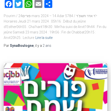
Facebook
Twitter
WhatsApp
Email
Partager
Pourim / פורים24 mars 2024 – 14 Adar 5784 / י’ד אדר תשפ’ד
Horaires Jeudi 21 mars 2024 : 05h16 : Début du jeûne
d’Esther06h55 : Cha’harit18h30 : Min’ha suivi de Arvit19h44 : Fin du
jeûne Samedi 23 mars 2024 : 19h56 : Fin de Chabbat20h15 :
Arvit20h25 : Lecture
Lire la suite
Par
SynaBoulogne
, il y a
2 ans