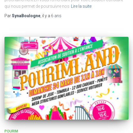
qui nous permet de poursuivre nos
Lire la suite
Par
SynaBoulogne
, il y a
6 ans
POURIM