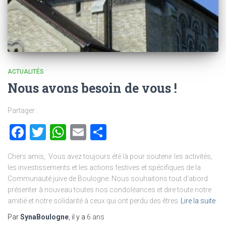
ACTUALITÉS
Nous avons besoin de vous !
Partager :
Facebook
Twitter
WhatsApp
Email
Partager
Chers amis, Vous avez toujours été là pour soutenir les activités,
les investissements et les actions festives et spécifiques de la
Communauté juive de Boulogne. Nous souhaitons tout d’abord
présenter à nouveau toutes nos condoléances et dire toute notre
amitié et notre solidarité à ceux qui ont perdu des êtres
Lire la suite
Par
SynaBoulogne
, il y a
6 ans