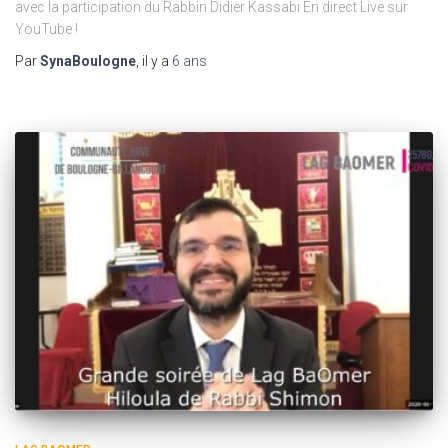
avec la participation du Rabbin Didier Kassabi En direct Live sur
YouTube !
Par
SynaBoulogne
, il y a
6 ans