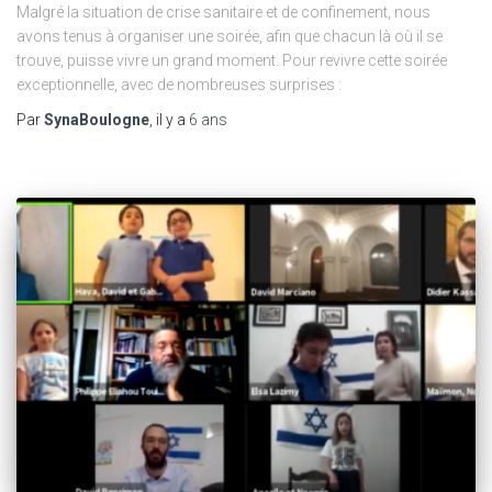
Malgré la situation de crise sanitaire et de confinement, nous
avons tenus à organiser une soirée, afin que chacun là où il se
trouve, puisse vivre un grand moment. Pour revivre cette soirée
exceptionnelle, avec de nombreuses surprises :
Par
SynaBoulogne
, il y a
6 ans