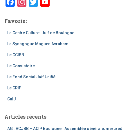
F
In
T
Y
a
st
wi
o
c
a
tt
u
Favoris :
e
gr
er
T
La Centre Culturel Juif de Boulogne
b
a
u
La Synagogue Maguen Avraham
o
m
b
o
e
Le CCIBB
k
C
Le Consistoire
h
Le Fond Social Juif Unifié
a
Le CRIF
n
CalJ
n
el
Articles récents
AG : ACJBB – ACIP Boulogne : Assemblée générale, mercredi