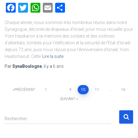
Facebook
Twitter
WhatsApp
Email
Partager
Chaque année, nous sommes très nombreux réunis dans notre
Synagogue, décorée de drapeaux d’Israël, pour nous recueillir pour
Yom Hazikaron à la mémoire des soldats et des victimes
d’attentats, tombés pour l’édification et la sécurité de l’Etat d’Israël
depuis 72 ans, puis nous réjouir pour l’Anniversaire d’Israël, Yom
Haatsmaout. Cette
Lire la suite
Par
SynaBoulogne
, il y a
6 ans
Pagination
PRÉCÉDENT
1
…
9
10
11
…
16
SUIVANT
des
R
publications
Rechercher…
e
c
h