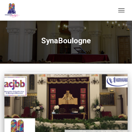
OUVRI
SynaBoulogne