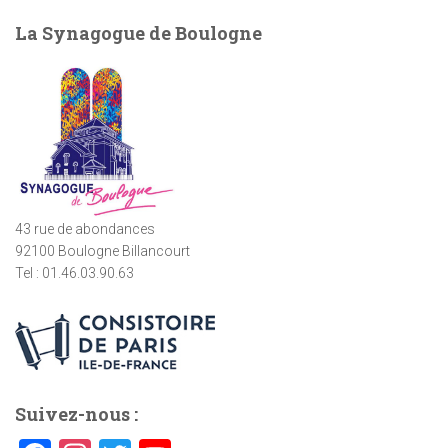
e
La Synagogue de Boulogne
r
c
h
e
r
:
43 rue de abondances
92100 Boulogne Billancourt
Tel : 01.46.03.90.63
Suivez-nous :