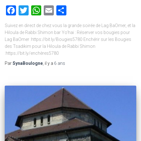
Facebook
Twitter
WhatsApp
Email
Partager
Suivez en direct de chez vous la grande soirée de Lag BaOmer, et la
Hiloula de Rabbi Shimon bar Yo’hai : Réserver vos bougies pour
Lag BaOmer :https://bit.ly/Bougies5780 Enchérir sur les Bougies
des Tsadikim pour la Hiloula de Rabbi Shimon
:https://bit.ly/enchères5780
Par
SynaBoulogne
, il y a
6 ans